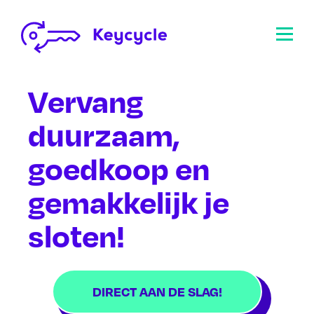
Vervang
duurzaam,
goedkoop en
gemakkelijk je
sloten!
DIRECT AAN DE SLAG!