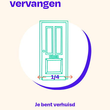
vervangen
1/4
Je bent verhuisd
Je b