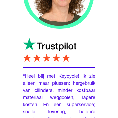
“Nieuw
natuur
Veilighe
een mo
“Heel blij met Keycycle! Ik zie
tegen d
alleen maar plussen: hergebruik
aanloop
van cilinders, minder kostbaar
op de si
materiaal weggooien, lagere
eenvou
kosten. En een superservice;
vervan
snelle levering, heldere
sloten 