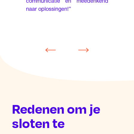
communicatie en meedenkend
het v
naar oplossingen!”
inderd
Tof dat
recycle
schappel
Redenen om je
sloten te